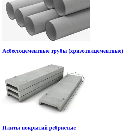
Асбестоцементные трубы (хризотилцементные)
Плиты покрытий ребристые