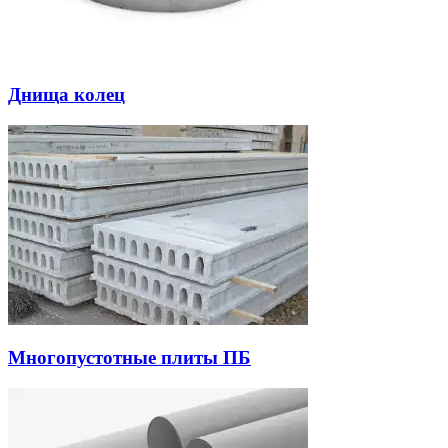
Днища колец
Многопустотные плиты ПБ