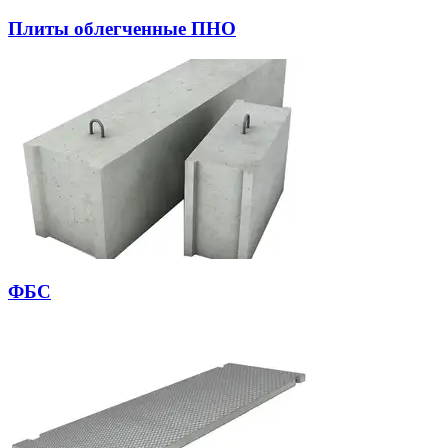
Плиты облегченные ПНО
ФБС