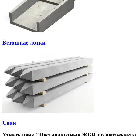
Бетонные лотки
Сваи
Узнать цену "Нестандартные ЖБИ по чертежам з